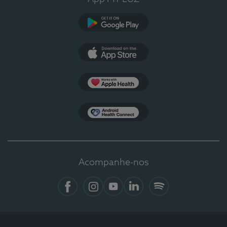
Google Play
App Store
Apple Health
Health Connect
Acompanhe-nos
Facebook
Instagram
YouTube
LinkedIn
Spotify