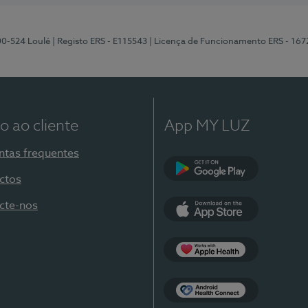
00-524 Loulé
| Registo ERS - E115543
| Licença de Funcionamento ERS - 167
o ao cliente
App MY LUZ
ntas frequentes
ctos
Google Play
cte-nos
App Store
Apple Health
Health Connect