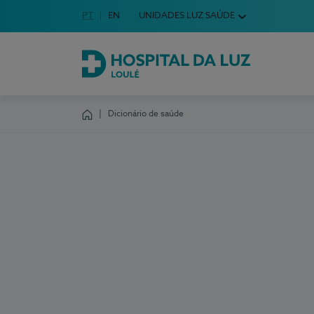
Idioma em Português
PT
English Language
EN
UNIDADES LUZ SAÚDE
Escolha o seu idioma
Hospital da Luz Loulé
Dicionário de saúde
Homepage