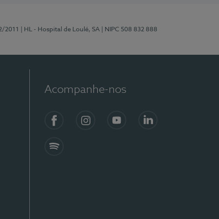
2/2011
| HL - Hospital de Loulé, SA
| NIPC 508 832 888
Acompanhe-nos
Facebook
Instagram
YouTube
LinkedIn
Spotify