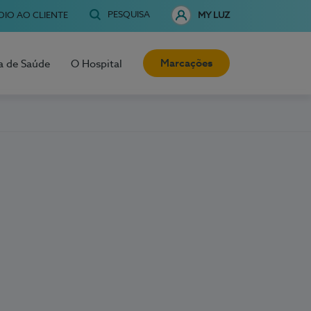
PESQUISA
OIO AO CLIENTE
MY LUZ
Marcações
a de Saúde
O Hospital