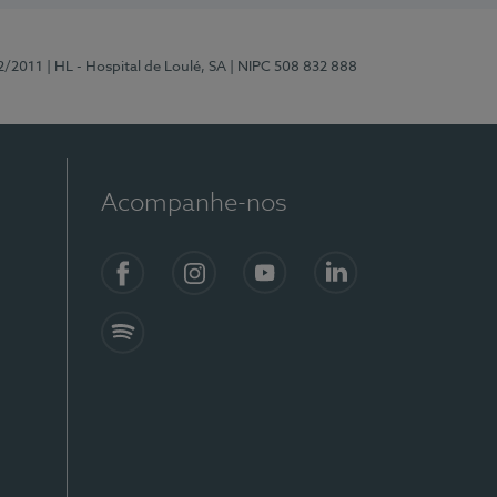
2/2011
| HL - Hospital de Loulé, SA
| NIPC 508 832 888
Acompanhe-nos
Facebook
Instagram
YouTube
LinkedIn
Spotify