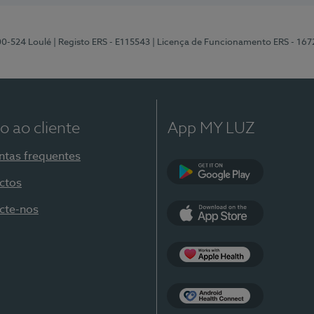
00-524 Loulé
| Registo ERS - E115543
| Licença de Funcionamento ERS - 167
o ao cliente
App MY LUZ
ntas frequentes
ctos
Google Play
cte-nos
App Store
Apple Health
Health Connect