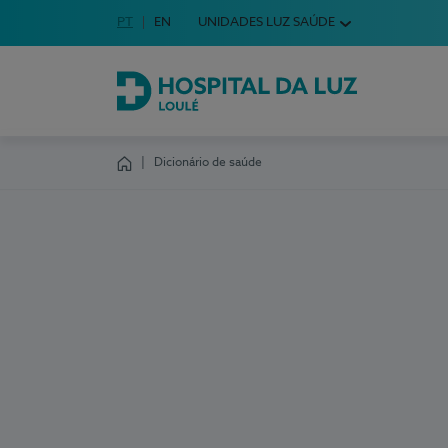
Idioma em Português
PT
English Language
EN
UNIDADES LUZ SAÚDE
Escolha o seu idioma
Hospital da Luz Loulé
Dicionário de saúde
Homepage