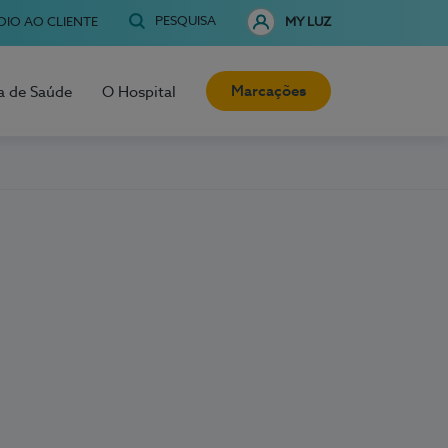
PESQUISA
OIO AO CLIENTE
MY LUZ
Marcações
a de Saúde
O Hospital