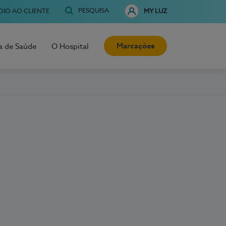
PESQUISA
OIO AO CLIENTE
MY LUZ
Marcações
a de Saúde
O Hospital