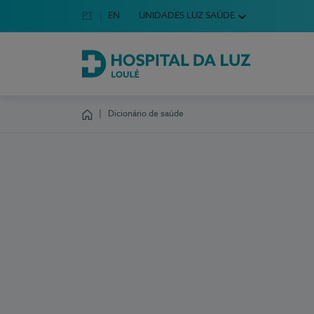
Idioma em Português
PT
English Language
EN
UNIDADES LUZ SAÚDE
Escolha o seu idioma
Hospital da Luz Loulé
Dicionário de saúde
Homepage