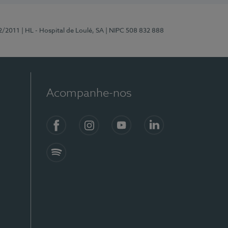
2/2011
| HL - Hospital de Loulé, SA
| NIPC 508 832 888
Acompanhe-nos
Facebook
Instagram
YouTube
LinkedIn
Spotify