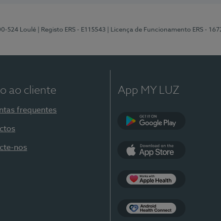
00-524 Loulé
| Registo ERS - E115543
| Licença de Funcionamento ERS - 167
o ao cliente
App MY LUZ
ntas frequentes
ctos
Google Play
cte-nos
App Store
Apple Health
Health Connect