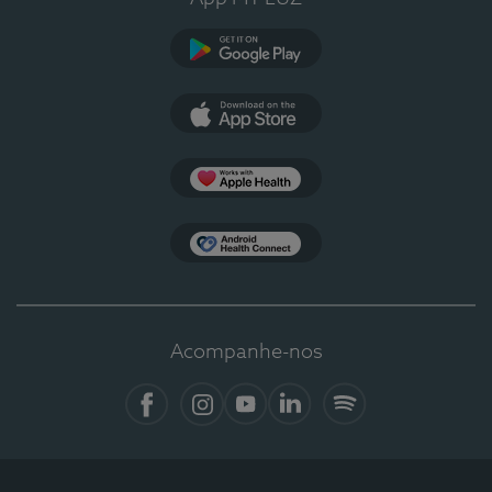
Google Play
App Store
Apple Health
Health Connect
Acompanhe-nos
Facebook
Instagram
YouTube
LinkedIn
Spotify