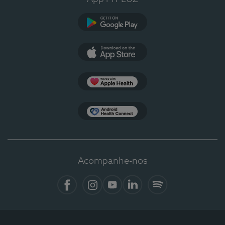
Google Play
App Store
Apple Health
Health Connect
Acompanhe-nos
Facebook
Instagram
YouTube
LinkedIn
Spotify