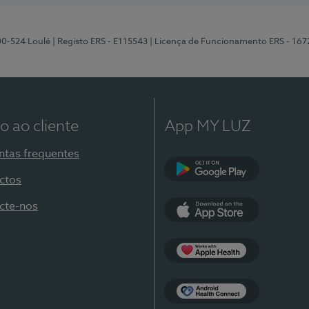
00-524 Loulé
| Registo ERS - E115543
| Licença de Funcionamento ERS - 167
o ao cliente
App MY LUZ
ntas frequentes
ctos
Google Play
cte-nos
App Store
Apple Health
Health Connect