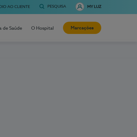
PESQUISA
OIO AO CLIENTE
MY LUZ
Marcações
a de Saúde
O Hospital