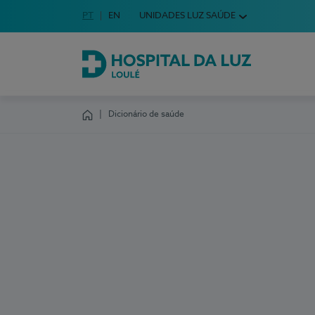
Idioma em Português
PT
English Language
EN
UNIDADES LUZ SAÚDE
Escolha o seu idioma
Hospital da Luz Loulé
Dicionário de saúde
Homepage