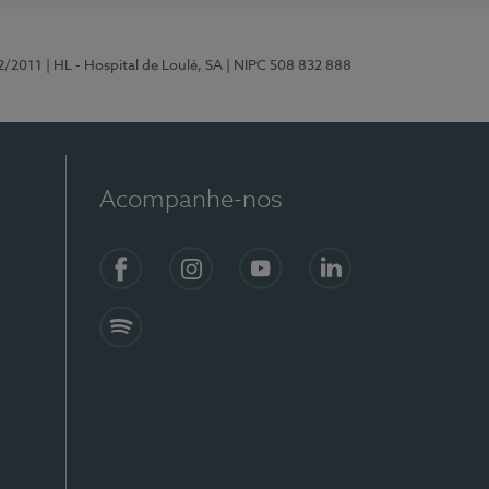
2/2011
| HL - Hospital de Loulé, SA
| NIPC 508 832 888
Acompanhe-nos
Facebook
Instagram
YouTube
LinkedIn
Spotify