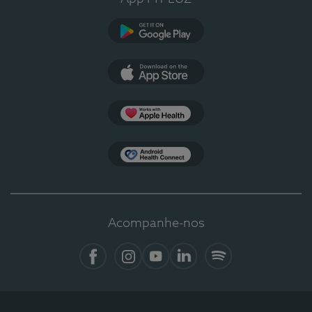
Google Play
App Store
Apple Health
Health Connect
Acompanhe-nos
Facebook
Instagram
YouTube
LinkedIn
Spotify