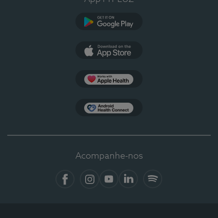
Google Play
App Store
Apple Health
Health Connect
Acompanhe-nos
Facebook
Instagram
YouTube
LinkedIn
Spotify