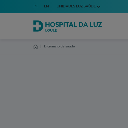
Idioma em Português
PT
English Language
EN
UNIDADES LUZ SAÚDE
Escolha o seu idioma
Hospital da Luz Loulé
Dicionário de saúde
Homepage