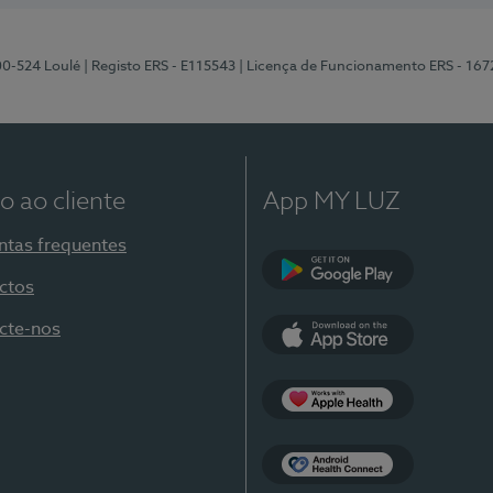
00-524 Loulé
| Registo ERS - E115543
| Licença de Funcionamento ERS - 167
o ao cliente
App MY LUZ
ntas frequentes
ctos
Google Play
cte-nos
App Store
Apple Health
Health Connect