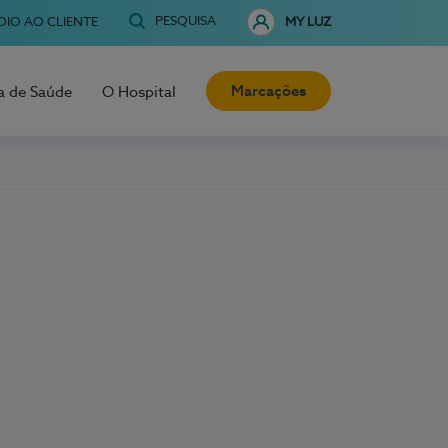
PESQUISA
OIO AO CLIENTE
MY LUZ
Marcações
a de Saúde
O Hospital