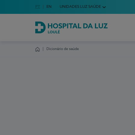
Idioma em Português
PT
English Language
EN
UNIDADES LUZ SAÚDE
Escolha o seu idioma
Hospital da Luz Loulé
Dicionário de saúde
Homepage