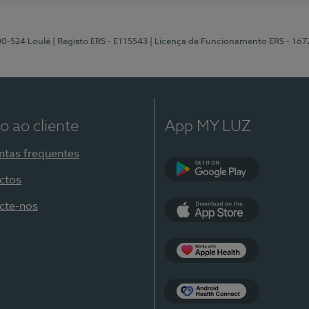
00-524 Loulé
| Registo ERS - E115543
| Licença de Funcionamento ERS - 167
o ao cliente
App MY LUZ
ntas frequentes
ctos
Google Play
cte-nos
App Store
Apple Health
Health Connect