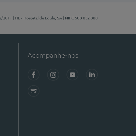
2/2011
| HL - Hospital de Loulé, SA
| NIPC 508 832 888
Acompanhe-nos
Facebook
Instagram
YouTube
LinkedIn
Spotify