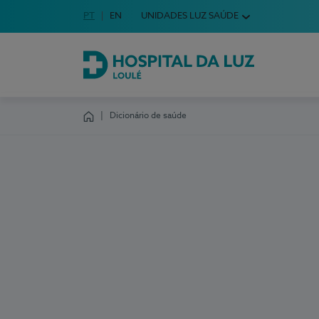
Idioma em Português
PT
English Language
EN
UNIDADES LUZ SAÚDE
Escolha o seu idioma
Hospital da Luz Loulé
Dicionário de saúde
Homepage