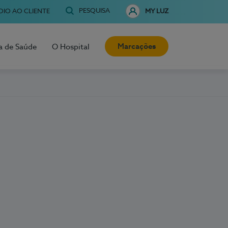
PESQUISA
OIO AO CLIENTE
MY LUZ
Marcações
a de Saúde
O Hospital