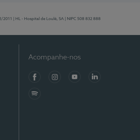
2/2011
| HL - Hospital de Loulé, SA
| NIPC 508 832 888
Acompanhe-nos
Facebook
Instagram
YouTube
LinkedIn
Spotify