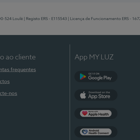
00-524 Loulé
| Registo ERS - E115543
| Licença de Funcionamento ERS - 167
o ao cliente
App MY LUZ
ntas frequentes
ctos
Google Play
cte-nos
App Store
Apple Health
Health Connect