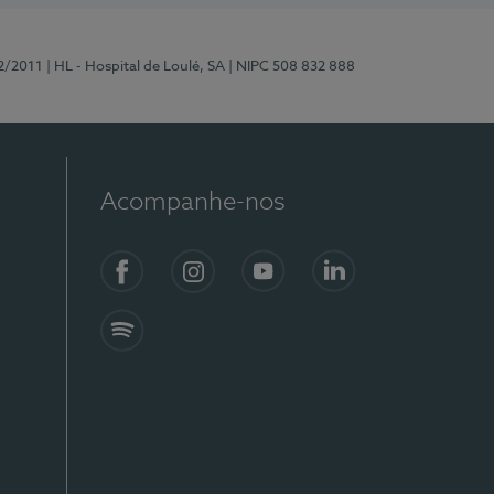
2/2011
| HL - Hospital de Loulé, SA
| NIPC 508 832 888
Acompanhe-nos
Facebook
Instagram
YouTube
LinkedIn
Spotify