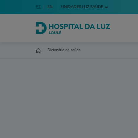
Idioma em Português
PT
English Language
EN
UNIDADES LUZ SAÚDE
Escolha o seu idioma
Hospital da Luz Loulé
Dicionário de saúde
Homepage