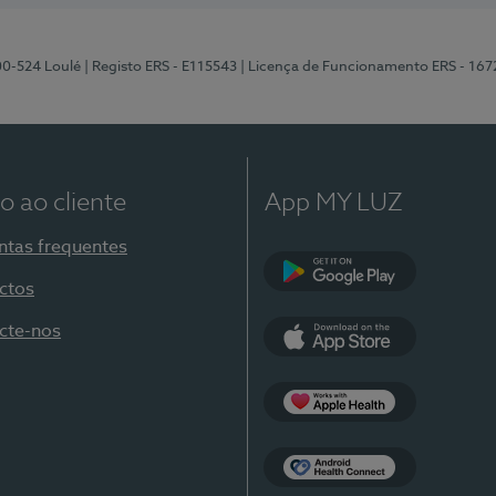
00-524 Loulé
| Registo ERS - E115543
| Licença de Funcionamento ERS - 167
o ao cliente
App MY LUZ
ntas frequentes
ctos
Google Play
cte-nos
App Store
Apple Health
Health Connect