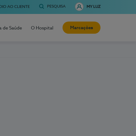
PESQUISA
OIO AO CLIENTE
MY LUZ
Marcações
a de Saúde
O Hospital