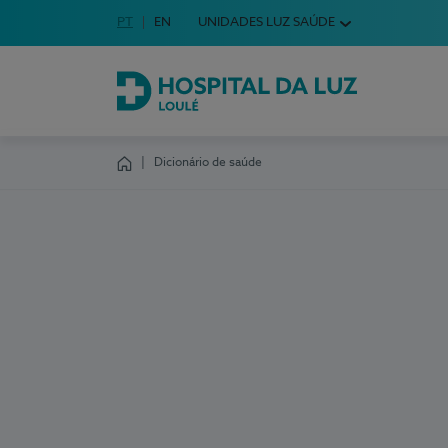
Idioma em Português
PT
English Language
EN
UNIDADES LUZ SAÚDE
Escolha o seu idioma
Hospital da Luz Loulé
Dicionário de saúde
Homepage