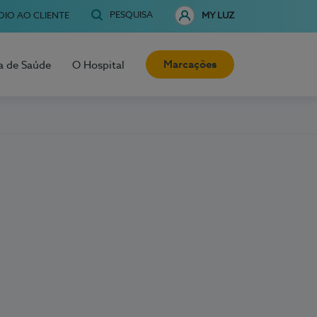
PESQUISA
OIO AO CLIENTE
MY LUZ
Marcações
a de Saúde
O Hospital