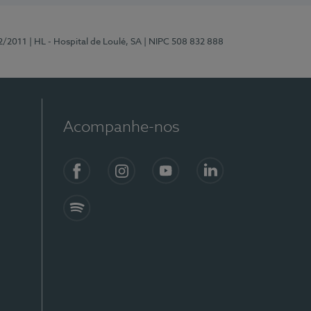
2/2011
| HL - Hospital de Loulé, SA
| NIPC 508 832 888
Acompanhe-nos
Facebook
Instagram
YouTube
LinkedIn
Spotify