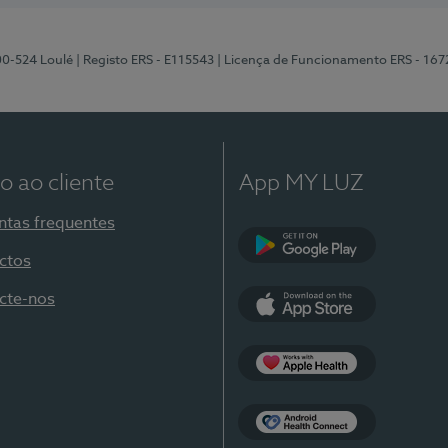
00-524 Loulé
| Registo ERS - E115543
| Licença de Funcionamento ERS - 167
o ao cliente
App MY LUZ
ntas frequentes
ctos
Google Play
cte-nos
App Store
Apple Health
Health Connect