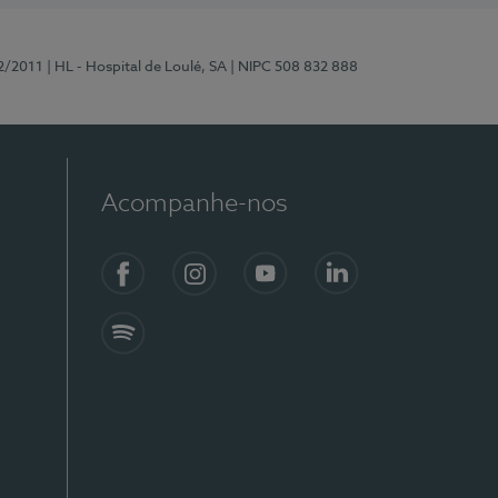
2/2011
| HL - Hospital de Loulé, SA
| NIPC 508 832 888
Acompanhe-nos
Facebook
Instagram
YouTube
LinkedIn
Spotify