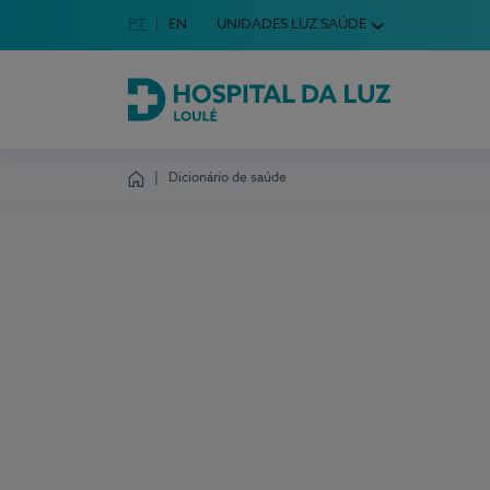
Idioma em Português
PT
English Language
EN
UNIDADES LUZ SAÚDE
Escolha o seu idioma
Hospital da Luz Loulé
Dicionário de saúde
Homepage