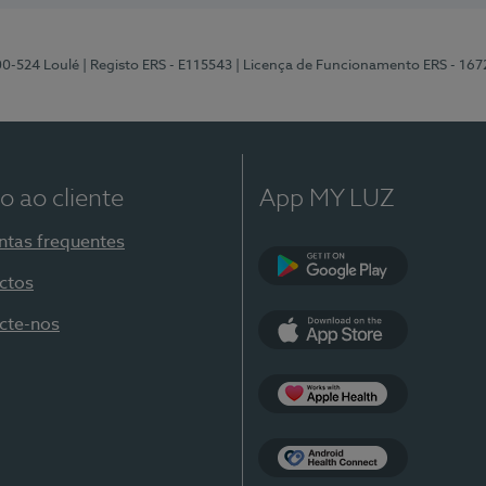
00-524 Loulé
| Registo ERS - E115543
| Licença de Funcionamento ERS - 167
o ao cliente
App MY LUZ
ntas frequentes
ctos
Google Play
cte-nos
App Store
Apple Health
Health Connect