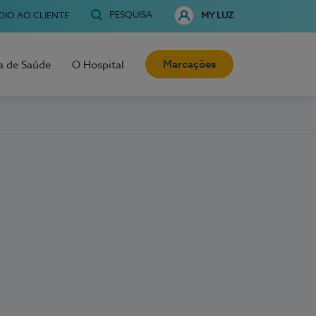
PESQUISA
OIO AO CLIENTE
MY LUZ
Marcações
a de Saúde
O Hospital