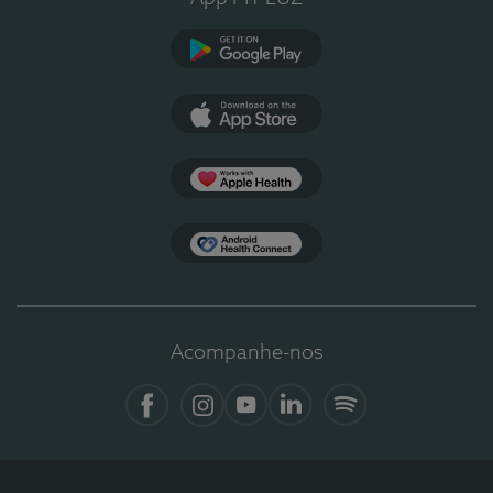
Google Play
App Store
Apple Health
Health Connect
Acompanhe-nos
Facebook
Instagram
YouTube
LinkedIn
Spotify