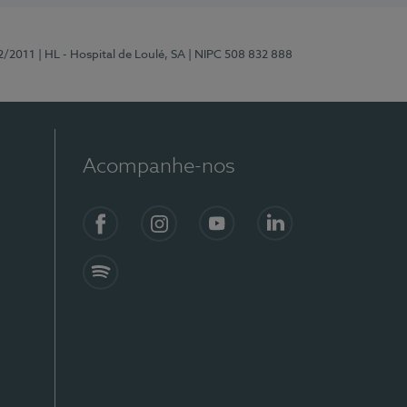
2/2011
| HL - Hospital de Loulé, SA
| NIPC 508 832 888
Acompanhe-nos
Facebook
Instagram
YouTube
LinkedIn
Spotify