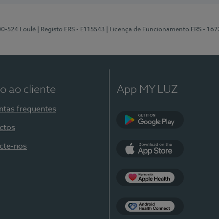
00-524 Loulé
| Registo ERS - E115543
| Licença de Funcionamento ERS - 167
o ao cliente
App MY LUZ
ntas frequentes
ctos
Google Play
cte-nos
App Store
Apple Health
Health Connect