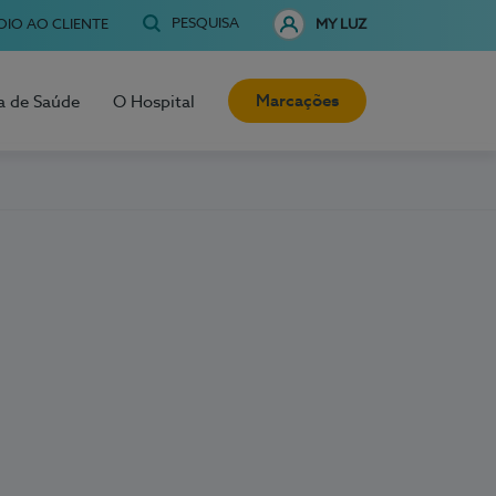
PESQUISA
OIO AO CLIENTE
MY LUZ
Marcações
a de Saúde
O Hospital