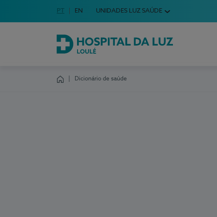
Idioma em Português
PT
English Language
EN
UNIDADES LUZ SAÚDE
Escolha o seu idioma
Hospital da Luz Loulé
Dicionário de saúde
Homepage