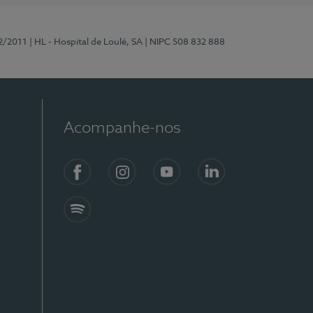
2/2011
| HL - Hospital de Loulé, SA
| NIPC 508 832 888
Acompanhe-nos
Facebook
Instagram
YouTube
LinkedIn
Spotify