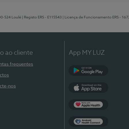
00-524 Loulé
| Registo ERS - E115543
| Licença de Funcionamento ERS - 167
o ao cliente
App MY LUZ
ntas frequentes
ctos
Google Play
cte-nos
App Store
Apple Health
Health Connect