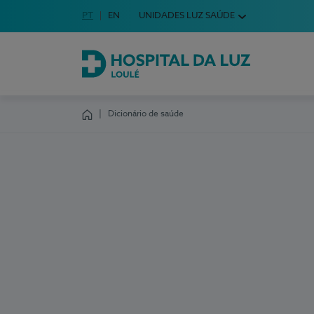
Idioma em Português
PT
English Language
EN
UNIDADES LUZ SAÚDE
Escolha o seu idioma
Hospital da Luz Loulé
Dicionário de saúde
Homepage