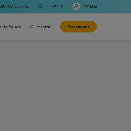
PESQUISA
OIO AO CLIENTE
MY LUZ
Marcações
a de Saúde
O Hospital