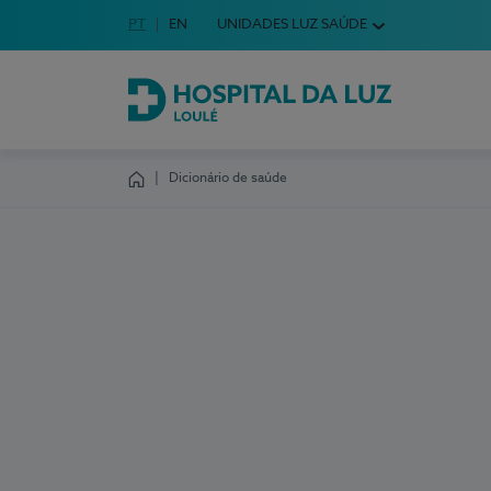
Idioma em Português
PT
English Language
EN
UNIDADES LUZ SAÚDE
Escolha o seu idioma
Hospital da Luz Loulé
Dicionário de saúde
Homepage