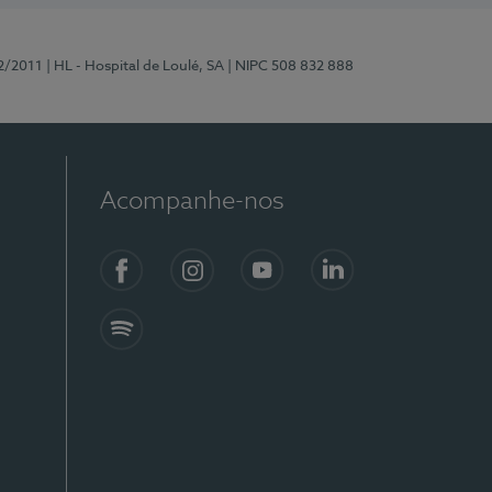
2/2011
| HL - Hospital de Loulé, SA
| NIPC 508 832 888
Acompanhe-nos
Facebook
Instagram
YouTube
LinkedIn
Spotify