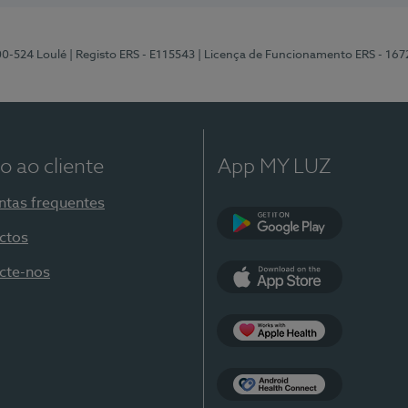
00-524 Loulé
| Registo ERS - E115543
| Licença de Funcionamento ERS - 167
o ao cliente
App MY LUZ
ntas frequentes
ctos
Google Play
cte-nos
App Store
Apple Health
Health Connect