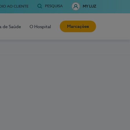
PESQUISA
OIO AO CLIENTE
MY LUZ
Marcações
a de Saúde
O Hospital