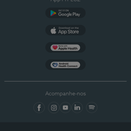
Google Play
App Store
Apple Health
Health Connect
Acompanhe-nos
Facebook
Instagram
YouTube
LinkedIn
Spotify