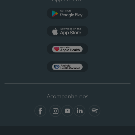
Google Play
App Store
Apple Health
Health Connect
Acompanhe-nos
Facebook
Instagram
YouTube
LinkedIn
Spotify