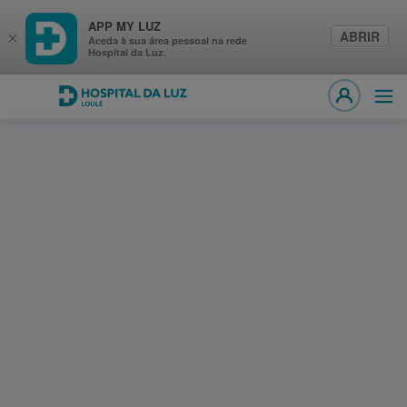
APP MY LUZ
ABRIR
×
Aceda à sua área pessoal na rede
Hospital da Luz.
Hospital da Luz Loulé
Abri
MY LUZ