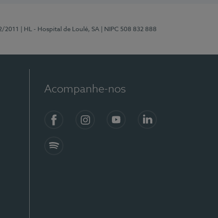
2/2011
| HL - Hospital de Loulé, SA
| NIPC 508 832 888
Acompanhe-nos
Facebook
Instagram
YouTube
LinkedIn
Spotify