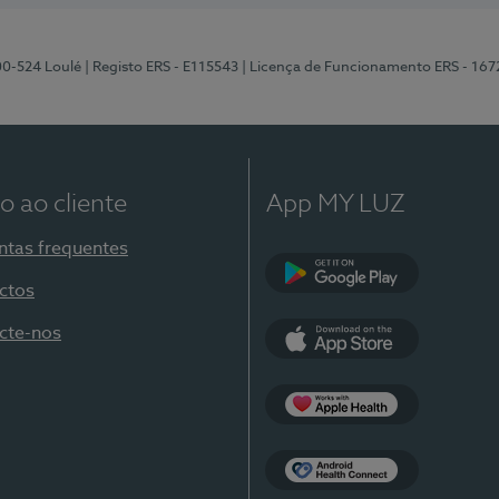
00-524 Loulé
| Registo ERS - E115543
| Licença de Funcionamento ERS - 167
o ao cliente
App MY LUZ
ntas frequentes
ctos
Google Play
cte-nos
App Store
Apple Health
Health Connect