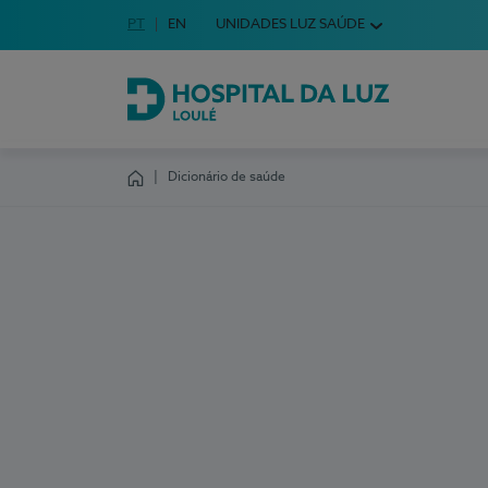
Idioma em Português
PT
English Language
EN
UNIDADES LUZ SAÚDE
Escolha o seu idioma
Hospital da Luz Loulé
Dicionário de saúde
Homepage