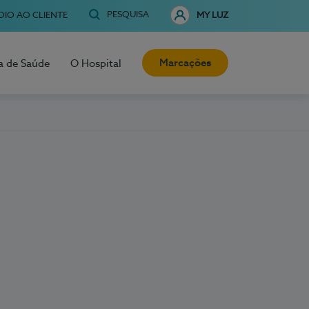
PESQUISA
OIO AO CLIENTE
MY LUZ
Marcações
a de Saúde
O Hospital