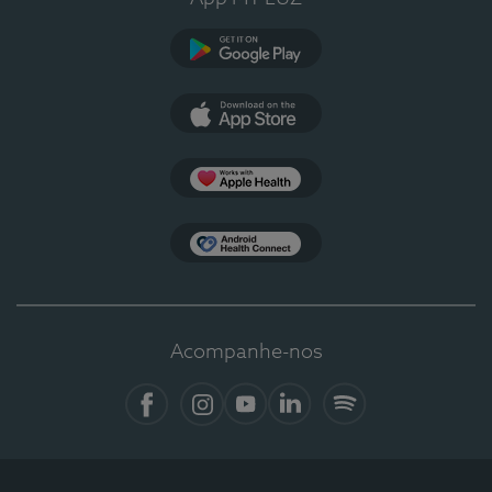
Google Play
App Store
Apple Health
Health Connect
Acompanhe-nos
Facebook
Instagram
YouTube
LinkedIn
Spotify