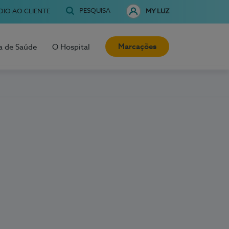
PESQUISA
OIO AO CLIENTE
MY LUZ
Marcações
a de Saúde
O Hospital