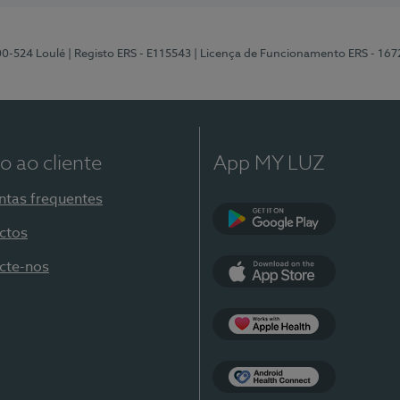
00-524 Loulé
| Registo ERS - E115543
| Licença de Funcionamento ERS - 167
o ao cliente
App MY LUZ
ntas frequentes
ctos
Google Play
cte-nos
App Store
Apple Health
Health Connect