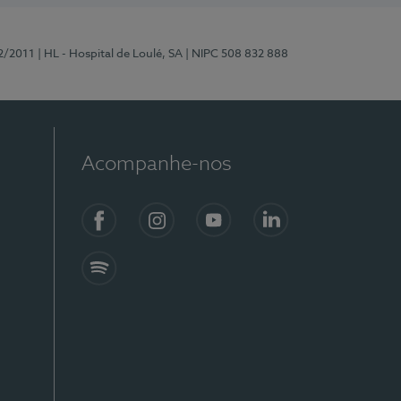
2/2011
| HL - Hospital de Loulé, SA
| NIPC 508 832 888
Acompanhe-nos
Facebook
Instagram
YouTube
LinkedIn
Spotify