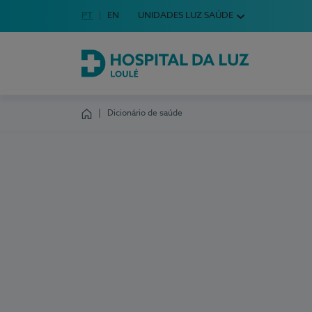
Idioma em Português
PT
English Language
EN
UNIDADES LUZ SAÚDE
Escolha o seu idioma
Hospital da Luz Loulé
Dicionário de saúde
Homepage