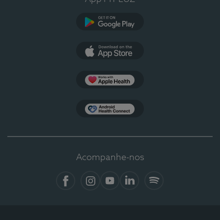
Google Play
App Store
Apple Health
Health Connect
Acompanhe-nos
Facebook
Instagram
YouTube
LinkedIn
Spotify