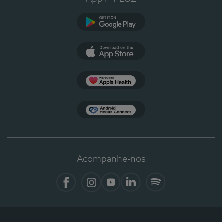
Google Play
App Store
Apple Health
Health Connect
Acompanhe-nos
Facebook
Instagram
YouTube
LinkedIn
Spotify