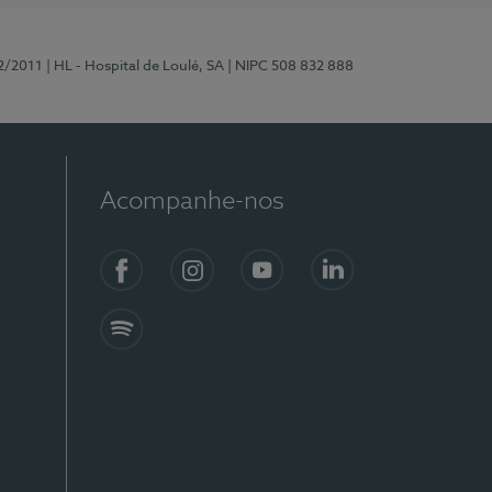
2/2011
| HL - Hospital de Loulé, SA
| NIPC 508 832 888
Acompanhe-nos
Facebook
Instagram
YouTube
LinkedIn
Spotify