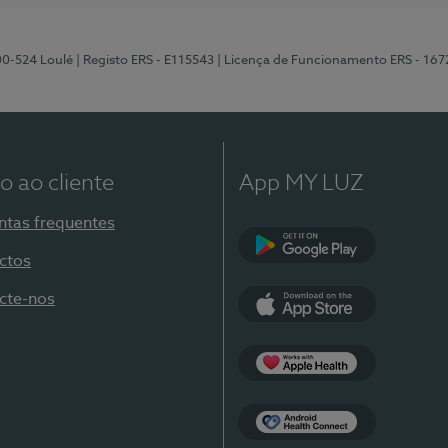
00-524 Loulé
| Registo ERS - E115543
| Licença de Funcionamento ERS - 167
o ao cliente
App MY LUZ
ntas frequentes
ctos
Google Play
cte-nos
App Store
Apple Health
Health Connect