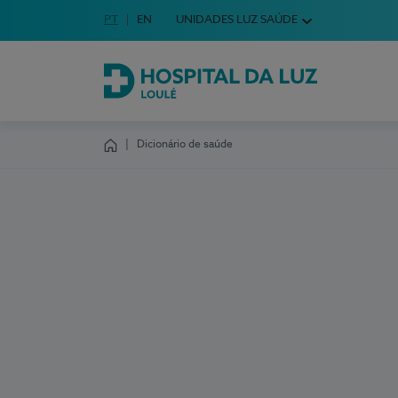
Idioma em Português
PT
English Language
EN
UNIDADES LUZ SAÚDE
Escolha o seu idioma
Hospital da Luz Loulé
Dicionário de saúde
Homepage