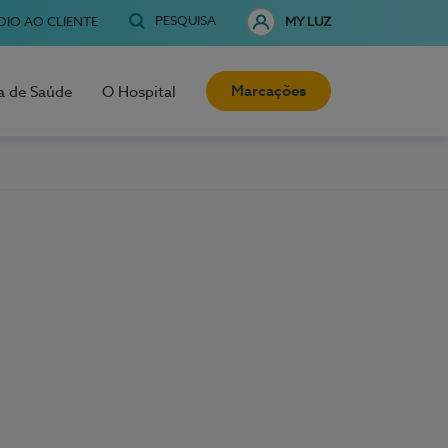
PESQUISA
OIO AO CLIENTE
MY LUZ
Marcações
a de Saúde
O Hospital