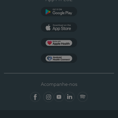
Google Play
App Store
Apple Health
Health Connect
Acompanhe-nos
Facebook
Instagram
YouTube
LinkedIn
Spotify