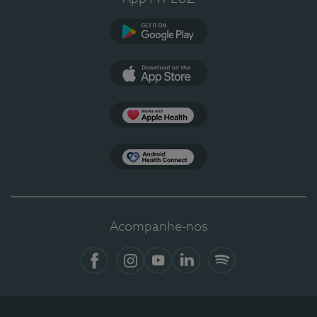
Google Play
App Store
Apple Health
Health Connect
Acompanhe-nos
Facebook
Instagram
YouTube
LinkedIn
Spotify