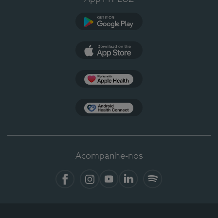
Google Play
App Store
Apple Health
Health Connect
Acompanhe-nos
Facebook
Instagram
YouTube
LinkedIn
Spotify