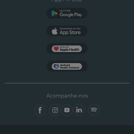
Google Play
App Store
Apple Health
Health Connect
Acompanhe-nos
Facebook
Instagram
YouTube
LinkedIn
Spotify