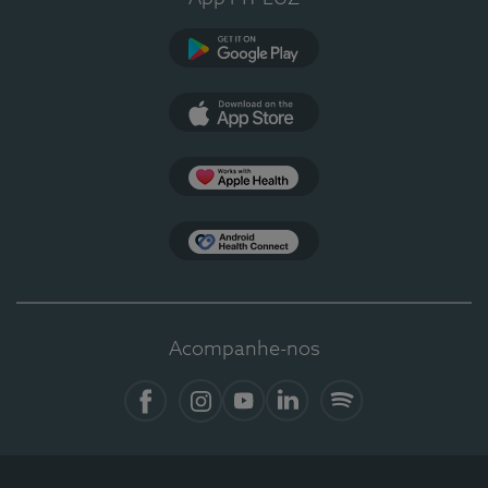
Google Play
App Store
Apple Health
Health Connect
Acompanhe-nos
Facebook
Instagram
YouTube
LinkedIn
Spotify