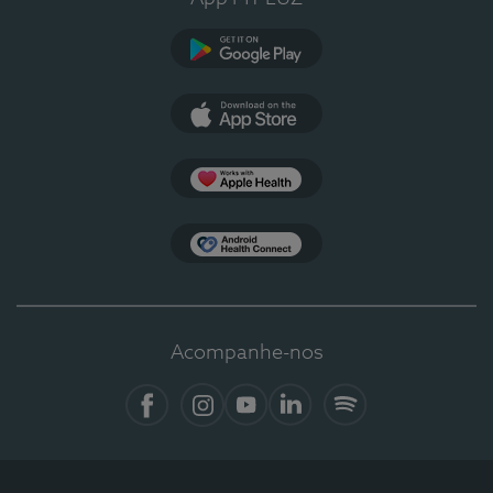
Google Play
App Store
Apple Health
Health Connect
Acompanhe-nos
Facebook
Instagram
YouTube
LinkedIn
Spotify