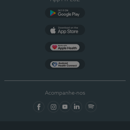
Google Play
App Store
Apple Health
Health Connect
Acompanhe-nos
Facebook
Instagram
YouTube
LinkedIn
Spotify