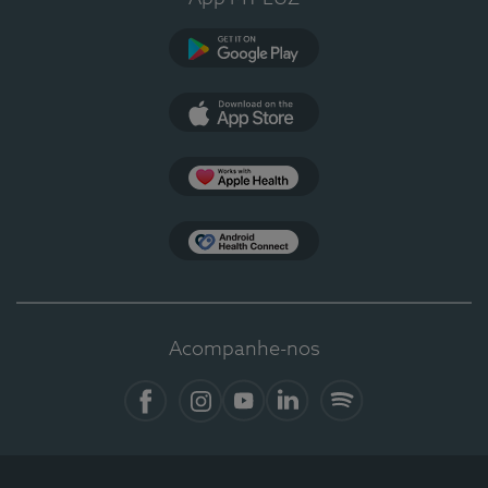
Google Play
App Store
Apple Health
Health Connect
Acompanhe-nos
Facebook
Instagram
YouTube
LinkedIn
Spotify