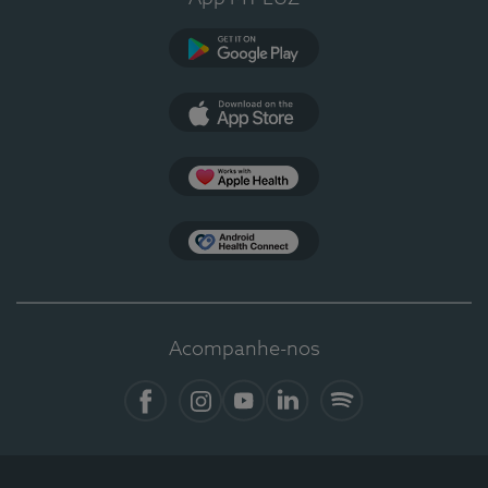
Google Play
App Store
Apple Health
Health Connect
Acompanhe-nos
Facebook
Instagram
YouTube
LinkedIn
Spotify