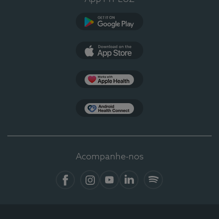
Google Play
App Store
Apple Health
Health Connect
Acompanhe-nos
Facebook
Instagram
YouTube
LinkedIn
Spotify