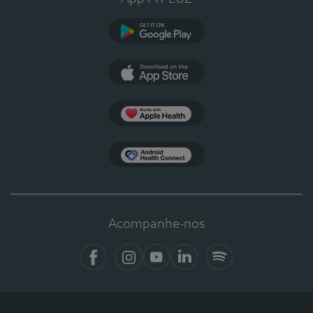
Google Play
App Store
Apple Health
Health Connect
Acompanhe-nos
Facebook
Instagram
YouTube
LinkedIn
Spotify