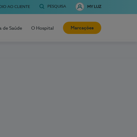
PESQUISA
OIO AO CLIENTE
MY LUZ
Marcações
a de Saúde
O Hospital