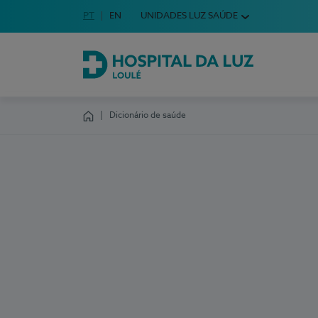
Idioma em Português
PT
English Language
EN
UNIDADES LUZ SAÚDE
Escolha o seu idioma
Hospital da Luz Loulé
Dicionário de saúde
Homepage