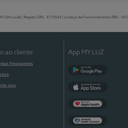
00-524 Loulé
| Registo ERS - E115543
| Licença de Funcionamento ERS - 167
o ao cliente
App MY LUZ
ntas frequentes
ctos
Google Play
cte-nos
App Store
Apple Health
Health Connect