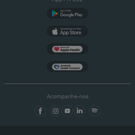
Google Play
App Store
Apple Health
Health Connect
Acompanhe-nos
Facebook
Instagram
YouTube
LinkedIn
Spotify