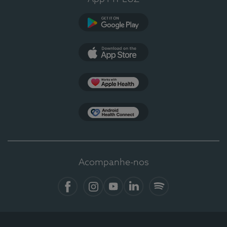
Google Play
App Store
Apple Health
Health Connect
Acompanhe-nos
Facebook
Instagram
YouTube
LinkedIn
Spotify