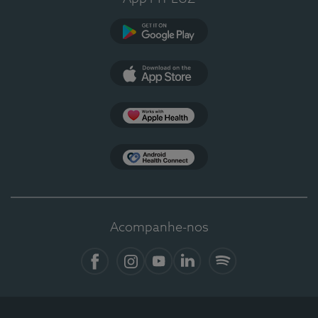
Google Play
App Store
Apple Health
Health Connect
Acompanhe-nos
Facebook
Instagram
YouTube
LinkedIn
Spotify