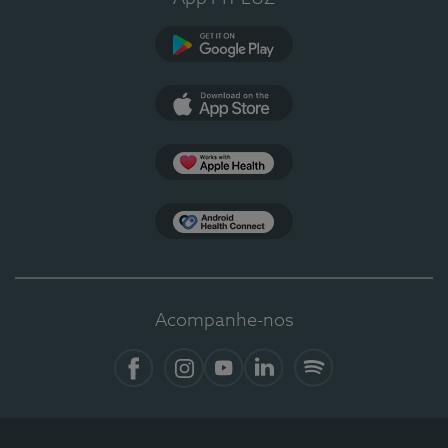
Google Play
App Store
Apple Health
Health Connect
Acompanhe-nos
Facebook
Instagram
YouTube
LinkedIn
Spotify