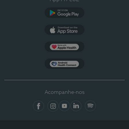
Google Play
App Store
Apple Health
Health Connect
Acompanhe-nos
Facebook
Instagram
YouTube
LinkedIn
Spotify