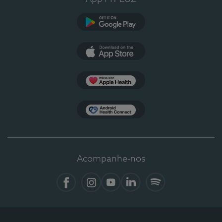
Google Play
App Store
Apple Health
Health Connect
Acompanhe-nos
Facebook
Instagram
YouTube
LinkedIn
Spotify