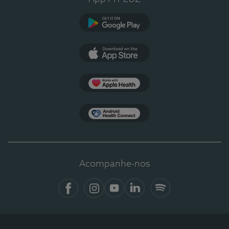
Google Play
App Store
Apple Health
Health Connect
Acompanhe-nos
Facebook
Instagram
YouTube
LinkedIn
Spotify