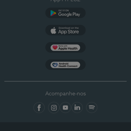
Google Play
App Store
Apple Health
Health Connect
Acompanhe-nos
Facebook
Instagram
YouTube
LinkedIn
Spotify