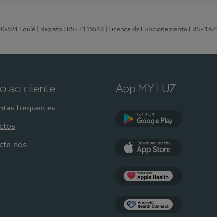
00-524 Loulé
| Registo ERS - E115543
| Licença de Funcionamento ERS - 167
o ao cliente
App MY LUZ
ntas frequentes
ctos
Google Play
cte-nos
App Store
Apple Health
Health Connect