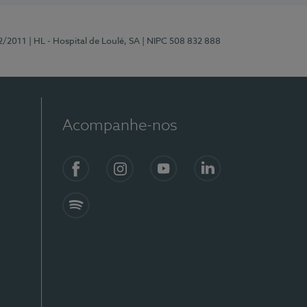
2/2011
| HL - Hospital de Loulé, SA
| NIPC 508 832 888
Acompanhe-nos
Facebook
Instagram
YouTube
LinkedIn
Spotify