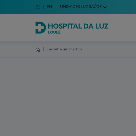
Idioma em Português
PT
English Language
EN
UNIDADES LUZ SAÚDE
Escolha o seu idioma
Hospital da Luz Loulé
Encontre um médico
Homepage