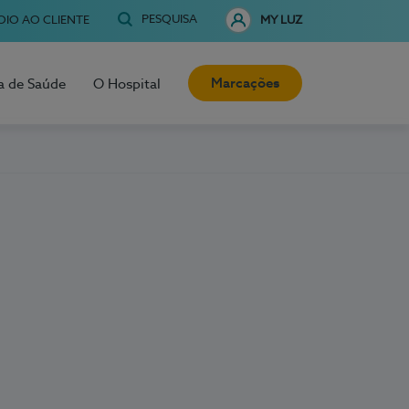
PESQUISA
OIO AO CLIENTE
MY LUZ
Marcações
a de Saúde
O Hospital