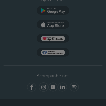
Google Play
App Store
Apple Health
Health Connect
Acompanhe-nos
Facebook
Instagram
YouTube
LinkedIn
Spotify